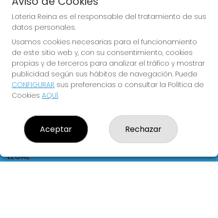
Aviso de Cookies
Empresas
Comprar en SELAE
Loteria Reina es el responsable del tratamiento de sus
Acceso
datos personales.
Registro
Usamos cookies necesarias para el funcionamiento
de este sitio web y, con su consentimiento, cookies
CONTACTO
propias y de terceros para analizar el tráfico y mostrar
ADMINISTRACION DE LOTERIAS Nº4 VALENCIA - Receptor
publicidad según sus hábitos de navegación. Puede
Oficial 83370
CONFIGURAR
sus preferencias o consultar la Política de
963550150
Cookies
AQUÍ
.
info@loteriareina.com
CALLE DE LA REINA, 171
Valencia, 46011
Aceptar
Rechazar
(Valencia) España
LEGAL
Aviso Legal
Política de Privacidad
Política de Cookies
Condiciones de Compra
Tienda de Lotería Nacional