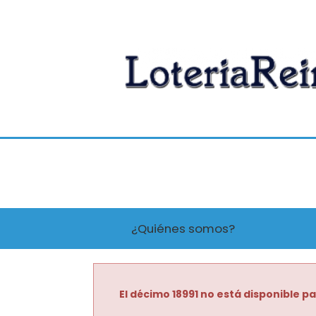
¿Quiénes somos?
El décimo 18991 no está disponible pa