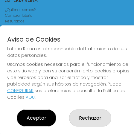
LOTERIA REINA
¿Quiénes somos?
Comprar lotería
Resultados
Contacto
Empresas
Aviso de Cookies
Comprar en SELAE
Acceso
Loteria Reina es el responsable del tratamiento de sus
Registro
datos personales.
CONTACTO
Usamos cookies necesarias para el funcionamiento de
este sitio web y, con su consentimiento, cookies propias
ADMINISTRACION DE LOTERIAS Nº4 VALENCIA - Receptor
y de terceros para analizar el tráfico y mostrar
Oficial 83370
publicidad según sus hábitos de navegación. Puede
963550150
CONFIGURAR
sus preferencias o consultar la Política de
info@loteriareina.com
Cookies
AQUÍ
.
CALLE DE LA REINA, 171
Valencia, 46011
(Valencia) España
Aceptar
Rechazar
LEGAL