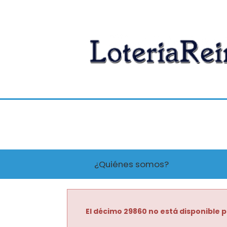
¿Quiénes somos?
El décimo 29860 no está disponible p