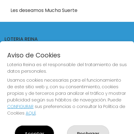
Les deseamos Mucha Suerte
LOTERIA REINA
¿Quiénes somos?
Aviso de Cookies
Comprar lotería
Resultados
Loteria Reina es el responsable del tratamiento de sus
Contacto
datos personales.
Empresas
Comprar en SELAE
Usamos cookies necesarias para el funcionamiento
Acceso
de este sitio web y, con su consentimiento, cookies
Registro
propias y de terceros para analizar el tráfico y mostrar
publicidad según sus hábitos de navegación. Puede
CONTACTO
CONFIGURAR
sus preferencias o consultar la Política de
ADMINISTRACION DE LOTERIAS Nº4 VALENCIA - Receptor
Cookies
AQUÍ
.
Oficial 83370
963550150
info@loteriareina.com
Aceptar
Rechazar