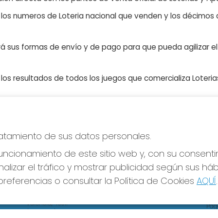
n los numeros de Loteria nacional que venden y los décimos d
á sus formas de envío y de pago para que pueda agilizar el 
os resultados de todos los juegos que comercializa Loteri
tratamiento de sus datos personales.
CONTACTO
LE
ADMINISTRACION DE LOTERIAS Nº4 VALENCIA -
ncionamiento de este sitio web y, con su consenti
Avi
Receptor Oficial 83370
Pol
alizar el tráfico y mostrar publicidad según sus há
Pol
963550150
referencias o consultar la Política de Cookies
AQUÍ
.
Con
info@loteriareina.com
Tien
CALLE DE LA REINA, 171
Valencia, 46011
Pag
(Valencia) España