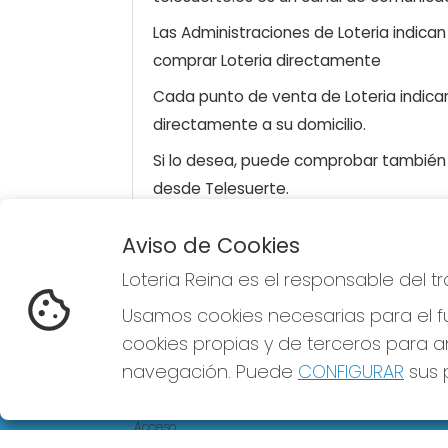
Las Administraciones de Loteria indica
comprar Loteria directamente
Cada punto de venta de Loteria indicar
directamente a su domicilio.
Si lo desea, puede comprobar también l
desde Telesuerte.
Aviso de Cookies
Loteria Reina es el responsable del 
LOTERIA REINA
Usamos cookies necesarias para el fu
¿Quiénes somos?
Comprar lotería
cookies propias y de terceros para an
Resultados
navegación. Puede
CONFIGURAR
sus p
Contacto
Empresas
Comprar en SELAE
Acceso
Registro