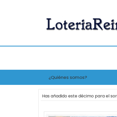
¿Quiénes somos?
Has añadido este décimo para el s