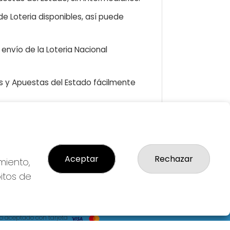
e Loteria disponibles, así puede
envío de la Loteria Nacional
as y Apuestas del Estado fácilmente
GAL
Aceptar
Rechazar
miento,
so Legal
ítica de Privacidad
bitos de
ítica de Cookies
diciones de Compra
da de Lotería Nacional
o aceptado con tarjeta