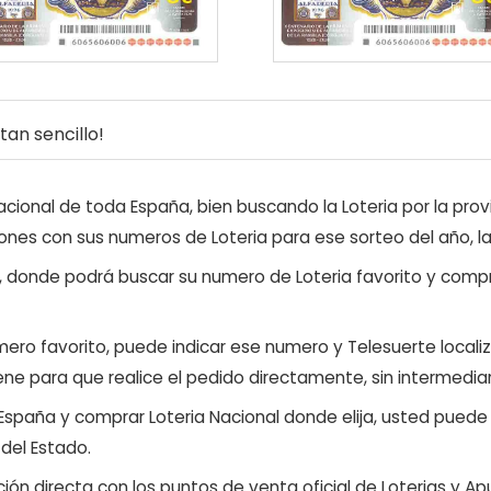
an sencillo!
ional de toda España, bien buscando la Loteria por la provi
ones con sus numeros de Loteria para ese sorteo del año, l
, donde podrá buscar su numero de Loteria favorito y compr
ero favorito, puede indicar ese numero y Telesuerte locali
ene para que realice el pedido directamente, sin intermediar
 España y comprar Loteria Nacional donde elija, usted pued
 del Estado.
ón directa con los puntos de venta oficial de Loterias y Apu