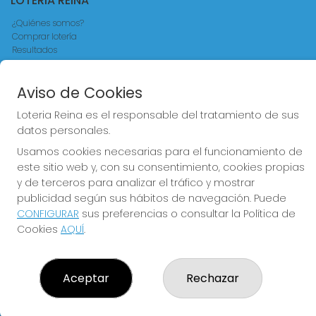
LOTERIA REINA
¿Quiénes somos?
Comprar lotería
Resultados
Contacto
Empresas
Aviso de Cookies
Comprar en SELAE
Acceso
Loteria Reina es el responsable del tratamiento de sus
Registro
datos personales.
CONTACTO
Usamos cookies necesarias para el funcionamiento de
este sitio web y, con su consentimiento, cookies propias
ADMINISTRACION DE LOTERIAS Nº4 VALENCIA - Receptor
y de terceros para analizar el tráfico y mostrar
Oficial 83370
publicidad según sus hábitos de navegación. Puede
963550150
CONFIGURAR
sus preferencias o consultar la Política de
info@loteriareina.com
Cookies
AQUÍ
.
CALLE DE LA REINA, 171
Valencia, 46011
(Valencia) España
Aceptar
Rechazar
LEGAL