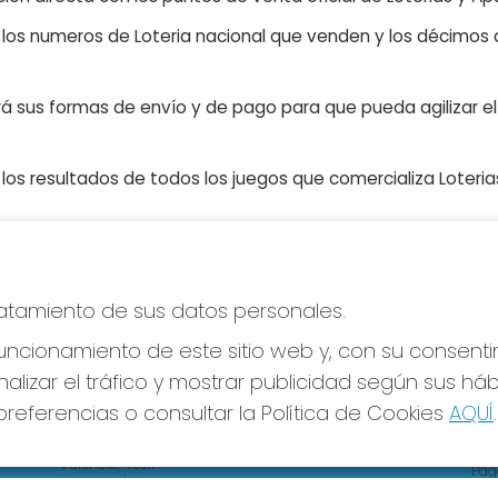
n los numeros de Loteria nacional que venden y los décimos d
á sus formas de envío y de pago para que pueda agilizar el 
os resultados de todos los juegos que comercializa Loteri
tratamiento de sus datos personales.
CONTACTO
LE
ADMINISTRACION DE LOTERIAS Nº4 VALENCIA -
ncionamiento de este sitio web y, con su consenti
Avi
Receptor Oficial 83370
Pol
alizar el tráfico y mostrar publicidad según sus há
Pol
963550150
referencias o consultar la Política de Cookies
AQUÍ
.
Con
info@loteriareina.com
Tien
CALLE DE LA REINA, 171
Valencia, 46011
Pag
(Valencia) España