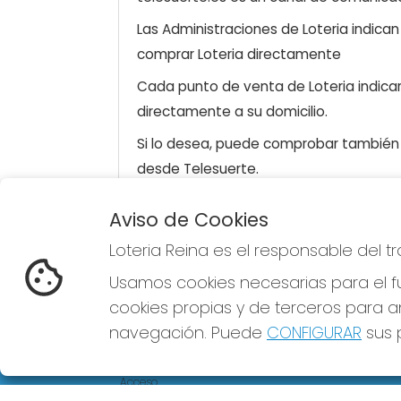
Las Administraciones de Loteria indica
comprar Loteria directamente
Cada punto de venta de Loteria indicar
directamente a su domicilio.
Si lo desea, puede comprobar también l
desde Telesuerte.
Aviso de Cookies
Loteria Reina es el responsable del 
LOTERIA REINA
Usamos cookies necesarias para el fu
¿Quiénes somos?
Comprar lotería
cookies propias y de terceros para an
Resultados
navegación. Puede
CONFIGURAR
sus p
Contacto
Empresas
Comprar en SELAE
Acceso
Registro