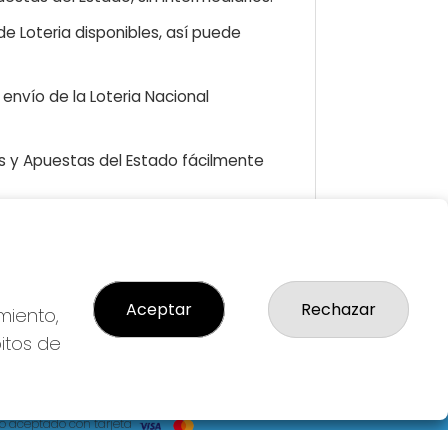
e Loteria disponibles, así puede
envío de la Loteria Nacional
as y Apuestas del Estado fácilmente
GAL
Aceptar
Rechazar
miento,
so Legal
ítica de Privacidad
bitos de
ítica de Cookies
diciones de Compra
da de Lotería Nacional
o aceptado con tarjeta