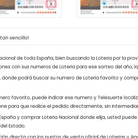
an sencillo!
ional de toda España, bien buscando la Loteria por la provi
ones con sus numeros de Loteria para ese sorteo del año, l
, donde podrá buscar su numero de Loteria favorito y compr
ero favorito, puede indicar ese numero y Telesuerte locali
ene para que realice el pedido directamente, sin intermediar
 España y comprar Loteria Nacional donde elija, usted pued
 del Estado.
ón directa con los puntos de venta oficial de Loterias y Apu