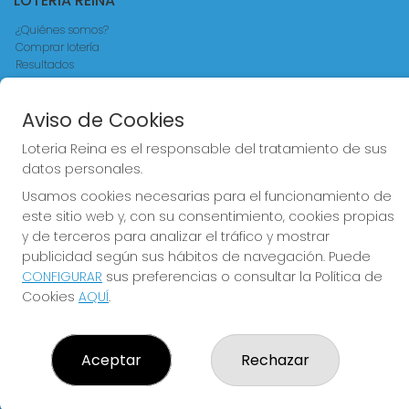
LOTERIA REINA
¿Quiénes somos?
Comprar lotería
Resultados
Contacto
Empresas
Aviso de Cookies
Comprar en SELAE
Acceso
Loteria Reina es el responsable del tratamiento de sus
Registro
datos personales.
CONTACTO
Usamos cookies necesarias para el funcionamiento de
este sitio web y, con su consentimiento, cookies propias
ADMINISTRACION DE LOTERIAS Nº4 VALENCIA - Receptor
y de terceros para analizar el tráfico y mostrar
Oficial 83370
publicidad según sus hábitos de navegación. Puede
963550150
CONFIGURAR
sus preferencias o consultar la Política de
info@loteriareina.com
Cookies
AQUÍ
.
CALLE DE LA REINA, 171
Valencia, 46011
(Valencia) España
Aceptar
Rechazar
LEGAL