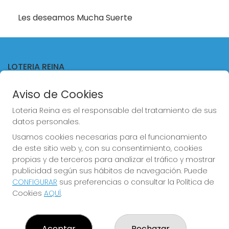
Les deseamos Mucha Suerte
LOTERIA REINA
¿Quiénes somos?
Aviso de Cookies
Comprar lotería
Resultados
Loteria Reina es el responsable del tratamiento de sus
Contacto
datos personales.
Empresas
Comprar en SELAE
Usamos cookies necesarias para el funcionamiento
Acceso
de este sitio web y, con su consentimiento, cookies
Registro
propias y de terceros para analizar el tráfico y mostrar
publicidad según sus hábitos de navegación. Puede
CONTACTO
CONFIGURAR
sus preferencias o consultar la Política de
ADMINISTRACION DE LOTERIAS Nº4 VALENCIA - Receptor
Cookies
AQUÍ
.
Oficial 83370
963550150
info@loteriareina.com
Aceptar
Rechazar