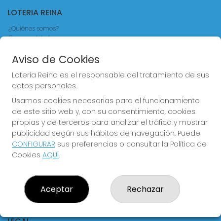
LOTERIA REINA
¿Quiénes somos?
Comprar lotería
Resultados
Contacto
Aviso de Cookies
Empresas
Loteria Reina es el responsable del tratamiento de sus
Comprar en SELAE
Acceso
datos personales.
Registro
Usamos cookies necesarias para el funcionamiento
de este sitio web y, con su consentimiento, cookies
CONTACTO
propias y de terceros para analizar el tráfico y mostrar
publicidad según sus hábitos de navegación. Puede
ADMINISTRACION DE LOTERIAS Nº4 VALENCIA - Receptor
Oficial 83370
CONFIGURAR
sus preferencias o consultar la Política de
Cookies
AQUÍ
.
963550150
info@loteriareina.com
CALLE DE LA REINA, 171
Valencia, 46011
Aceptar
Rechazar
(Valencia) España