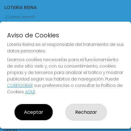
LOTERIA REINA
¿Quiénes somos?
Comprar lotería
Resultados
Contacto
Aviso de Cookies
Empresas
Loteria Reina es el responsable del tratamiento de sus
Comprar en SELAE
Acceso
datos personales.
Registro
Usamos cookies necesarias para el funcionamiento
de este sitio web y, con su consentimiento, cookies
CONTACTO
propias y de terceros para analizar el tráfico y mostrar
publicidad según sus hábitos de navegación. Puede
ADMINISTRACION DE LOTERIAS Nº4 VALENCIA - Receptor
Oficial 83370
CONFIGURAR
sus preferencias o consultar la Política de
Cookies
AQUÍ
.
963550150
info@loteriareina.com
CALLE DE LA REINA, 171
Valencia, 46011
Aceptar
Rechazar
(Valencia) España