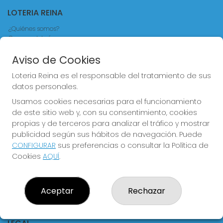
LOTERIA REINA
¿Quiénes somos?
Comprar lotería
Resultados
Contacto
Aviso de Cookies
Empresas
Loteria Reina es el responsable del tratamiento de sus
Comprar en SELAE
Acceso
datos personales.
Registro
Usamos cookies necesarias para el funcionamiento
de este sitio web y, con su consentimiento, cookies
CONTACTO
propias y de terceros para analizar el tráfico y mostrar
publicidad según sus hábitos de navegación. Puede
ADMINISTRACION DE LOTERIAS Nº4 VALENCIA - Receptor
Oficial 83370
CONFIGURAR
sus preferencias o consultar la Política de
Cookies
AQUÍ
.
963550150
info@loteriareina.com
CALLE DE LA REINA, 171
Valencia, 46011
Aceptar
Rechazar
(Valencia) España