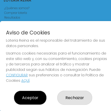
LOTERIA REINA
¿Quiénes somos?
Comprar lotería
Resultados
Contacto
Empresas
Aviso de Cookies
Comprar en SELAE
Acceso
Loteria Reina es el responsable del tratamiento de sus
Registro
datos personales.
CONTACTO
Usamos cookies necesarias para el funcionamiento de
este sitio web y, con su consentimiento, cookies propias
ADMINISTRACION DE LOTERIAS Nº4 VALENCIA - Receptor
y de terceros para analizar el tráfico y mostrar
Oficial 83370
publicidad según sus hábitos de navegación. Puede
963550150
CONFIGURAR
sus preferencias o consultar la Política de
info@loteriareina.com
Cookies
AQUÍ
.
CALLE DE LA REINA, 171
Valencia, 46011
(Valencia) España
Aceptar
Rechazar
LEGAL