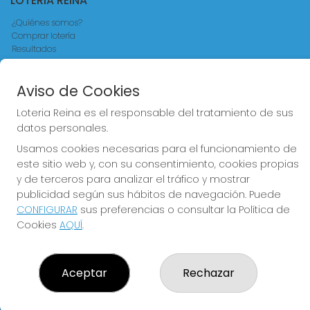
LOTERIA REINA
¿Quiénes somos?
Comprar lotería
Resultados
Contacto
Empresas
Aviso de Cookies
Comprar en SELAE
Acceso
Loteria Reina es el responsable del tratamiento de sus
Registro
datos personales.
CONTACTO
Usamos cookies necesarias para el funcionamiento de
este sitio web y, con su consentimiento, cookies propias
ADMINISTRACION DE LOTERIAS Nº4 VALENCIA - Receptor
y de terceros para analizar el tráfico y mostrar
Oficial 83370
publicidad según sus hábitos de navegación. Puede
963550150
CONFIGURAR
sus preferencias o consultar la Política de
info@loteriareina.com
Cookies
AQUÍ
.
CALLE DE LA REINA, 171
Valencia, 46011
(Valencia) España
Aceptar
Rechazar
LEGAL