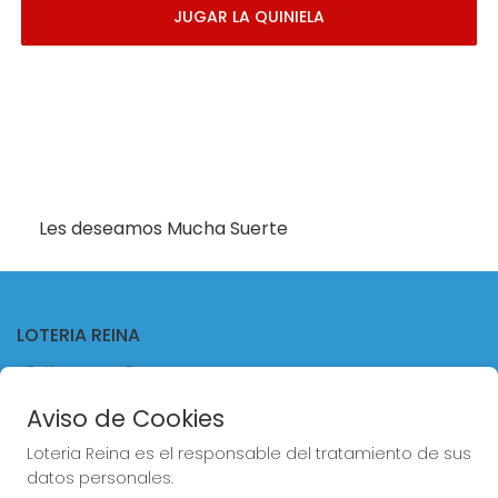
JUGAR LA QUINIELA
Les deseamos Mucha Suerte
LOTERIA REINA
¿Quiénes somos?
Comprar lotería
Aviso de Cookies
Resultados
Contacto
Loteria Reina es el responsable del tratamiento de sus
Empresas
datos personales.
Comprar en SELAE
Acceso